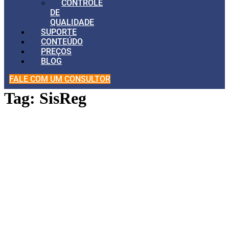
CONTROLE
DE
QUALIDADE
SUPORTE
CONTEÚDO
PREÇOS
BLOG
FALE COM UM CONSULTOR
Tag:
SisReg
Bitlab Integrações